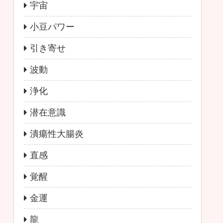
宇宙
小豆パワー
引き寄せ
波動
浄化
潜在意識
潰瘍性大腸炎
直感
覚醒
金運
龍