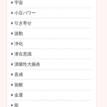
宇宙
小豆パワー
引き寄せ
波動
浄化
潜在意識
潰瘍性大腸炎
直感
覚醒
金運
龍